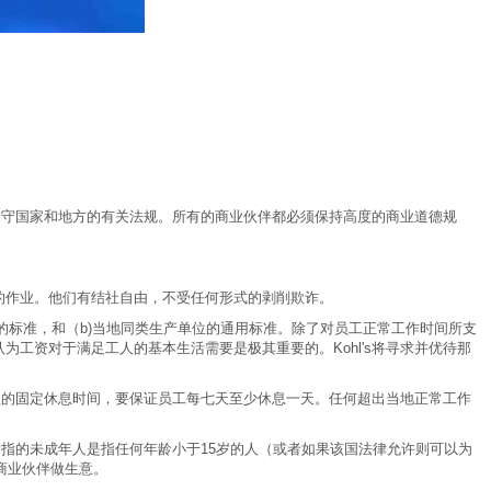
完全遵守国家和地方的有关法规。所有的商业伙伴都必须保持高度的商业道德规
康的作业。他们有结社自由，不受任何形式的剥削欺诈。
定的标准，和（b)当地同类生产单位的通用标准。除了对员工正常工作时间所支
为工资对于满足工人的基本生活需要是极其重要的。Kohl's将寻求并优待那
理的固定休息时间，要保证员工每七天至少休息一天。任何超出当地正常工作
指的未成年人是指任何年龄小于15岁的人（或者如果该国法律允许则可以为
的商业伙伴做生意。