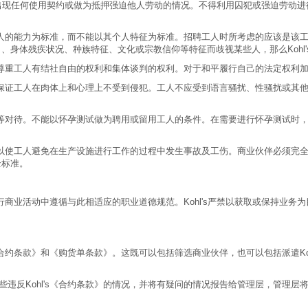
不能出现任何使用契约或做为抵押强迫他人劳动的情况。不得利用囚犯或强迫劳
人的能力为标准，而不能以其个人特征为标准。招聘工人时所考虑的应该是该
身体残疾状况、种族特征、文化或宗教信仰等特征而歧视某些人，那么Kohl'
尊重工人有结社自由的权利和集体谈判的权利。对于和平履行自己的法定权利
保证工人在肉体上和心理上不受到侵犯。工人不应受到语言骚扰、性骚扰或其
等对待。不能以怀孕测试做为聘用或留用工人的条件。在需要进行怀孕测试时
以使工人避免在生产设施进行工作的过程中发生事故及工伤。商业伙伴必须完
全标准。
伴在进行商业活动中遵循与此相适应的职业道德规范。Kohl's严禁以获取或保持
署的《合约条款》和《购货单条款》。这既可以包括筛选商业伙伴，也可以包括派遣K
那些违反Kohl's《合约条款》的情况，并将有疑问的情况报告给管理层，管