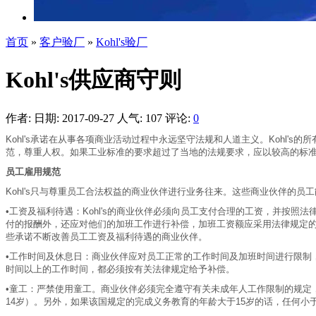
首页
»
客户验厂
»
Kohl's验厂
Kohl's供应商守则
作者:
日期: 2017-09-27
人气:
107
评论:
0
Kohl's承诺在从事各项商业活动过程中永远坚守法规和人道主义。Kohl
范，尊重人权。如果工业标准的要求超过了当地的法规要求，应以较高的标
员工雇用规范
Kohl's只与尊重员工合法权益的商业伙伴进行业务往来。这些商业伙伴的
•工资及福利待遇：Kohl's的商业伙伴必须向员工支付合理的工资，并按
付的报酬外，还应对他们的加班工作进行补偿，加班工资额应采用法律规定的比率
些承诺不断改善员工工资及福利待遇的商业伙伴。
•工作时间及休息日：商业伙伴应对员工正常的工作时间及加班时间进行限制
时间以上的工作时间，都必须按有关法律规定给予补偿。
•童工：严禁使用童工。商业伙伴必须完全遵守有关未成年人工作限制的规定
14岁）。另外，如果该国规定的完成义务教育的年龄大于15岁的话，任何小于