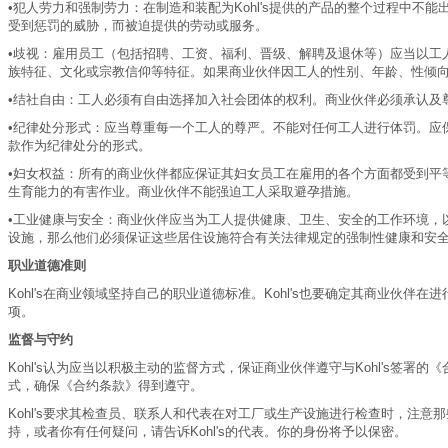
•犯人劳力和强制劳力：在制造和装配为Kohl's提供的产品的整个过程中
受到惩罚的威胁，而被迫提供的劳动或服务。
•歧视：雇用员工（包括招聘、工资、福利、晋级、解聘及退休等）应当以工
族特征、文化或宗教信仰等特征。如果商业伙伴因工人的性别、年龄、性倾向、
•结社自由：工人必须有自由选择加入社会团体的权利。商业伙伴必须承认及
•纪律处分形式：应当尊重每一个工人的尊严。不能对任何工人进行体罚。应
款作为纪律处分的形式。
•妇女权益：所有的商业伙伴都应保证其妇女员工在雇用的各个方面都受到平
生育能力的有害作业。商业伙伴不能强迫工人采取避孕措施。
•工业健康与安全：商业伙伴应当为工人提供健康、卫生、安全的工作环境，
设施，那么他们必须保证这些居住设施符合有关法律规定的强制性健康和安
职业道德准则
Kohl's在商业领域坚持自己的职业道德标准。Kohl's也要确定其商业伙
项。
监督与守约
Kohl's认为应当以积极主动的监督方式，保证商业伙伴遵守与Kohl's签
式，确保《合约条款》得到遵守。
Kohl's要求其检查员、联系人和代表在对工厂或生产设施进行检查时，注意
持，或者你有任何疑问，请告诉Kohl's的代表。你的身份将予以保密。