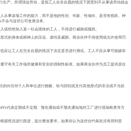
动进行生产。所谓强迫劳动，是指工人在非自愿的情况下因受到不从事该劳动就会
工人从事该项工作的能力，而不是他的性别、年龄、性倾向、是否有残疾、种
s不会与这些公司发展业务。
加入或拒绝加入某一社会团体的工人，不得进行威胁或骚扰。
他形式的身体或精神上的压迫、虐待及威胁。商业伙伴不得使用或允许使用罚
，也应让工人在完全自愿的情况下决定是否进行测试。工人不应从事可能破坏
全遵守有关工作场所健康和安全的强制性标准。如果商业伙伴为员工提供居住
业务为目的向任何个人和单位进行贿赂、给与回扣或支付其他形式的非法或不当款
ohl's代表定期或不定期、预先通知或不预先通知地对工厂进行现场检查等方
理层将根据情况进行跟进，提出整改要求。如果你认为这些合约条款没有得到坚