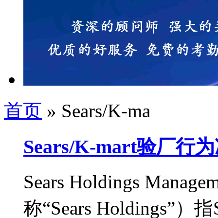
首页
» Sears/K-ma
Sears/K-mart验厂行
Sears Holdings Manag
称“Sears Holdings”）指Se