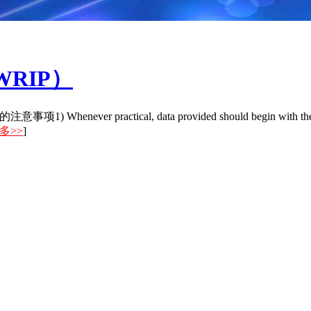
WRIP）
 Whenever practical, data provided should begin with the recent
多>>
]